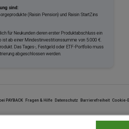
ng sind:
orgeprodukte (Raisin Pension) und Raisin StartZins
lich für Neukunden deren erster Produktabschluss ein
o ist ab einer Mindestinvestitionssumme von 5.000 €.
rodukt. Das Tages-, Festgeld oder ETF-Portfolio muss
trierung abgeschlossen werden.
 bei PAYBACK
Fragen & Hilfe
Datenschutz
Barrierefreiheit
Cookie-E