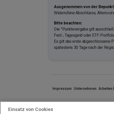
Ausgenommen von der Bepunktu
Widerrufene Abschlüsse, Altersvors
Bitte beachten:
Die °Punktevergabe gilt ausschließ
Fest-, Tagesgeld oder ETF-Portfoli
Es gilt das erste abgeschlossene P
spätestens 30 Tage nach der Regis
Impressum
Unternehmen
Arbeiten
Einsatz von Cookies