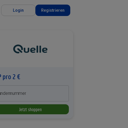
Login
Registrieren
P pro 2 €
undennummer
Jetzt shoppen