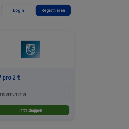
Login
Registrieren
P pro 2 €
undennummer
Jetzt shoppen