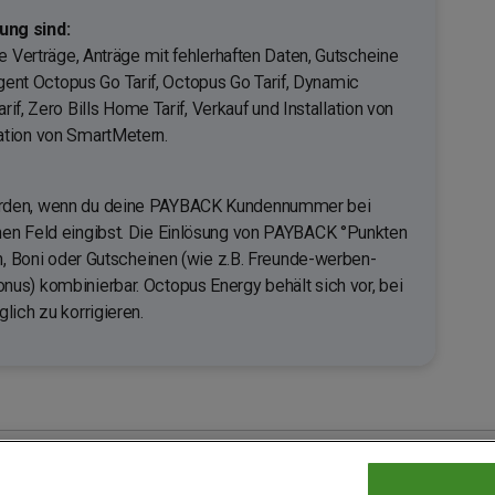
ng sind:
e Verträge, Anträge mit fehlerhaften Daten, Gutscheine
lligent Octopus Go Tarif, Octopus Go Tarif, Dynamic
rif, Zero Bills Home Tarif, Verkauf und Installation von
ation von SmartMetern.
erden, wenn du deine PAYBACK Kundennummer bei
en Feld eingibst. Die Einlösung von PAYBACK °Punkten
en, Boni oder Gutscheinen (wie z.B. Freunde-werben-
us) kombinierbar. Octopus Energy behält sich vor, bei
lich zu korrigieren.
 bei PAYBACK
Fragen & Hilfe
Datenschutz
Barrierefreiheit
Cookie-E