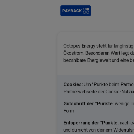
Octopus Energy steht für langfristig
Ökostrom. Besonderen Wert legt da
bezahlbare Energiewelt und eine be
Cookies:
Um °Punkte beim Partner 
Partnerwebseite der Cookie-Nutz
Gutschrift der °Punkte:
wenige Ta
Form
Entsperrung der °Punkte:
nach ca
und du nicht von deinem Widerrufs