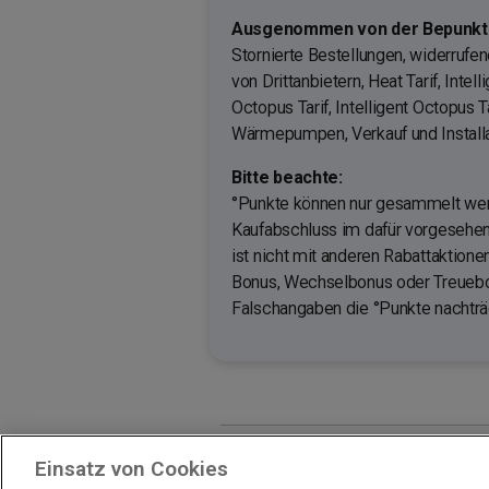
Ausgenommen von der Bepunktu
Stornierte Bestellungen, widerrufen
von Drittanbietern, Heat Tarif, Inte
Octopus Tarif, Intelligent Octopus Ta
Wärmepumpen, Verkauf und Install
Bitte beachte:
°Punkte können nur gesammelt w
Kaufabschluss im dafür vorgesehen
ist nicht mit anderen Rabattaktion
Bonus, Wechselbonus oder Treuebon
Falschangaben die °Punkte nachträg
Einsatz von Cookies
Impressum
Unternehmen
Arbeiten