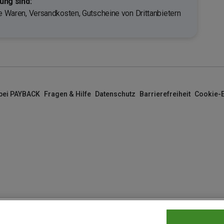
ng sind:
te Waren, Versandkosten, Gutscheine von Drittanbietern
 bei PAYBACK
Fragen & Hilfe
Datenschutz
Barrierefreiheit
Cookie-E