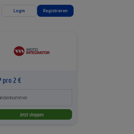
Login
Registrieren
P pro 2 €
undennummer
Jetzt shoppen