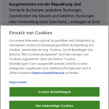
Ausgenommen von der Bepunktung sind:
Stornierte Buchungen, geänderte Buchungen,
Zusatzkosten wie Steuern und Gebühren, Buchungen
unter Verwendung eines Gutscheins, Leistungen an Bord
(z. B. Bordguthaben oder Ausflüge).
Einsatz von Cookies
Bitte beachte:
Um unsere Webseite optimal zu gestalten und fortlaufend zu
Es können nur Buchungen mit Abreisedatum innerhalb
verbessern, sowie zur interessengerechten Ausspielung von
von 22 Monaten verpunktet werden.
Inhalten, verwenden wir sog. Cookies. Durch Bestätigen des
Buttons "Alle Cookies akzeptieren" wird dem Einsatz von
Cookies zugestimmt. Über den Button "Cookie-
Einstellungen" kann ausgewählt werden, welche Cookie-
Kategorien zugelassen sind. Weitere Informationen sind in
Impressum
Ziffer 4 unserer
Datenschutzhinweise
zu finden.
Unternehmen
Arbeiten bei PAYBACK
Impressum
Fragen & Hilfe
Cookie-Einstellungen
Datenschutz
Barrierefreiheit
Nur notwendige Cookies