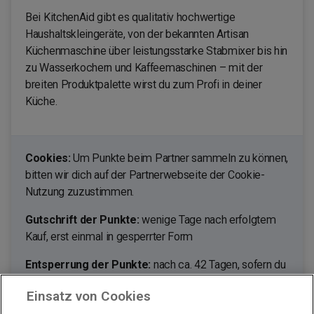
Bei KitchenAid gibt es qualitativ hochwertige
Haushaltskleingeräte, von der bekannten Artisan
Küchenmaschine über leistungsstarke Stabmixer bis hin
zu Wasserkochern und Kaffeemaschinen – mit der
breiten Produktpalette wirst du zum Profi in deiner
Küche.
Cookies:
Um Punkte beim Partner sammeln zu können,
bitten wir dich auf der Partnerwebseite der Cookie-
Nutzung zuzustimmen.
Gutschrift der Punkte:
wenige Tage nach erfolgtem
Kauf, erst einmal in gesperrter Form
Entsperrung der Punkte:
nach ca. 42 Tagen, sofern du
nicht von deinem Umtauschrecht Gebrauch machst.
Einsatz von Cookies
Ausgenommen von der Bepunktung sind: