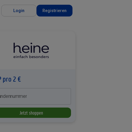
Login
Registrieren
P pro 2 €
undennummer
Jetzt shoppen