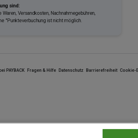
ng sind:
erte Waren, Versandkosten, Nachnahmegebühren,
che °Punkteverbuchung ist nicht möglich.
 bei PAYBACK
Fragen & Hilfe
Datenschutz
Barrierefreiheit
Cookie-E