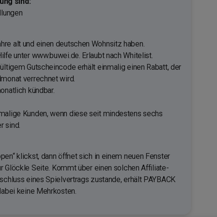
ng sind:
llungen
hre alt und einen deutschen Wohnsitz haben.
lfe unter www.buwei.de. Erlaubt nach Whitelist.
gültigem Gutscheincode erhält einmalig einen Rabatt, der
lmonat verrechnet wird.
onatlich kündbar.
emalige Kunden, wenn diese seit mindestens sechs
r sind.
pen“ klickst, dann öffnet sich in einem neuen Fenster
zur Glöckle Seite. Kommt über einen solchen Affiliate-
bschluss eines Spielvertrags zustande, erhält PAYBACK
 dabei keine Mehrkosten.