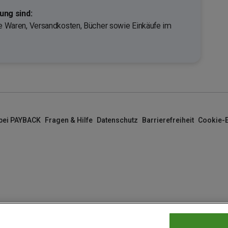
ng sind:
rte Waren, Versandkosten, Bücher sowie Einkäufe im
 bei PAYBACK
Fragen & Hilfe
Datenschutz
Barrierefreiheit
Cookie-E