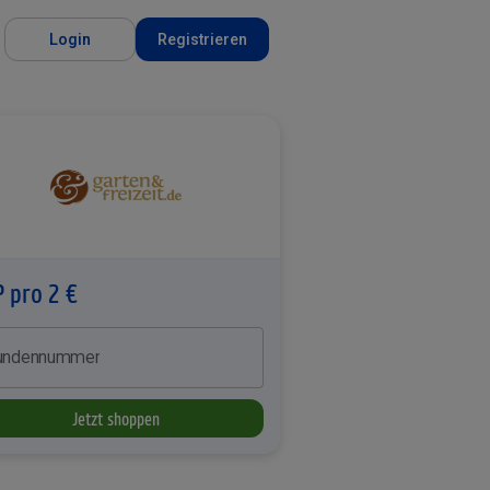
Login
Registrieren
P pro 2 €
undennummer
Jetzt shoppen