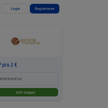
Login
Registrieren
P pro 2 €
undennummer
Jetzt shoppen