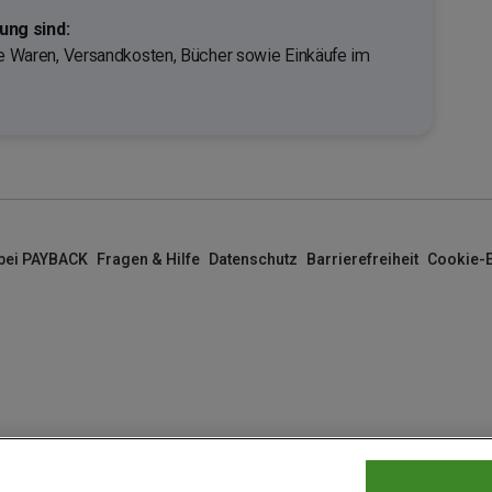
ng sind:
rte Waren, Versandkosten, Bücher sowie Einkäufe im
 bei PAYBACK
Fragen & Hilfe
Datenschutz
Barrierefreiheit
Cookie-E