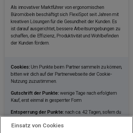
Als innovativer Marktführer von ergonomischen
Büromöbeln beschäftigt sich FlexiSpot seit Jahren mit
kreativen Lösungen für die Gesundheit der Kunden. Es
ist darauf ausgerichtet, bessere Arbeitsumgebungen zu
schaffen, die Effizienz, Produktivität und Wohlbefinden
der Kunden fördern.
Cookies:
Um Punkte beim Partner sammeln zu können,
bitten wir dich auf der Partnerwebseite der Cookie-
Nutzung zuzustimmen.
Gutschrift der Punkte:
wenige Tage nach erfolgtem
Kauf, erst einmal in gesperrter Form
Entsperrung der Punkte:
nach ca. 42 Tagen, sofern du
nicht von deinem Umtauschrecht Gebrauch machst.
Einsatz von Cookies
Ausgenommen von der Bepunktung sind: