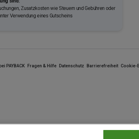
ng sind:
uchungen, Zusatzkosten wie Steuern und Gebühren oder
unter Verwendung eines Gutscheins
 bei PAYBACK
Fragen & Hilfe
Datenschutz
Barrierefreiheit
Cookie-E