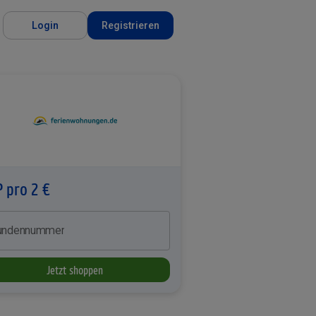
Login
Registrieren
P pro 2 €
undennummer
Jetzt shoppen