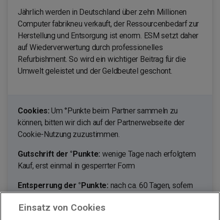
Jährlich werden in Deutschland über zehn Millionen
Computer fabrikneu verkauft, der Ressourcenbedarf zur
Herstellung und Entsorgung ist enorm. ESM setzt daher
auf Wiederverwertung durch professionelles
Refurbishment. So wird ein wichtiger Beitrag für die
Umwelt geleistet und der Geldbeutel geschont.
Cookies:
Um °Punkte beim Partner sammeln zu
können, bitten wir dich auf der Partnerwebseite der
Cookie-Nutzung zuzustimmen.
Gutschrift der °Punkte:
wenige Tage nach erfolgtem
Kauf, erst einmal in gesperrter Form
Entsperrung der °Punkte:
nach ca. 60 Tagen, sofern
du nicht von deinem Umtauschrecht Gebrauch machst.
Einsatz von Cookies
Ausgenommen von der Bepunktung sind: