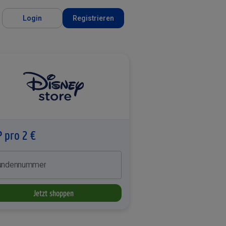
Login
Registrieren
P pro 2 €
undennummer
Jetzt shoppen