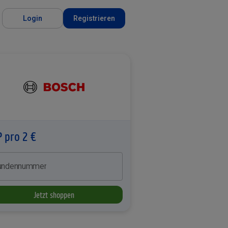
Login
Registrieren
P pro 2 €
undennummer
Jetzt shoppen