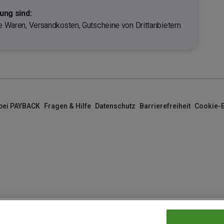
ng sind:
te Waren, Versandkosten, Gutscheine von Drittanbietern
 bei PAYBACK
Fragen & Hilfe
Datenschutz
Barrierefreiheit
Cookie-E