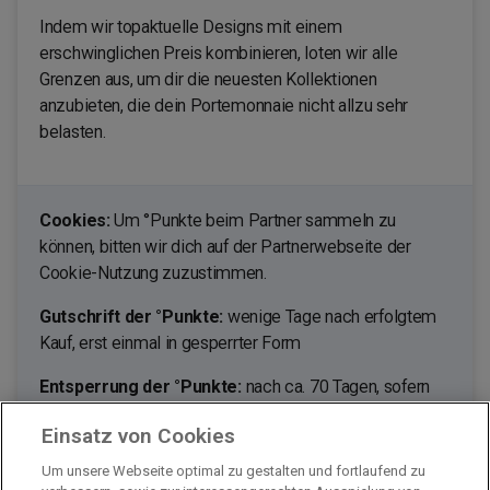
Indem wir topaktuelle Designs mit einem
erschwinglichen Preis kombinieren, loten wir alle
Grenzen aus, um dir die neuesten Kollektionen
anzubieten, die dein Portemonnaie nicht allzu sehr
belasten.
Cookies:
Um °Punkte beim Partner sammeln zu
können, bitten wir dich auf der Partnerwebseite der
Cookie-Nutzung zuzustimmen.
Gutschrift der °Punkte:
wenige Tage nach erfolgtem
Kauf, erst einmal in gesperrter Form
Entsperrung der °Punkte:
nach ca. 70 Tagen, sofern
du nicht von deinem Umtauschrecht Gebrauch machst.
Einsatz von Cookies
Ausgenommen von der Bepunktung sind:
Um unsere Webseite optimal zu gestalten und fortlaufend zu
Stornierte Bestellungen, retournierte Waren,