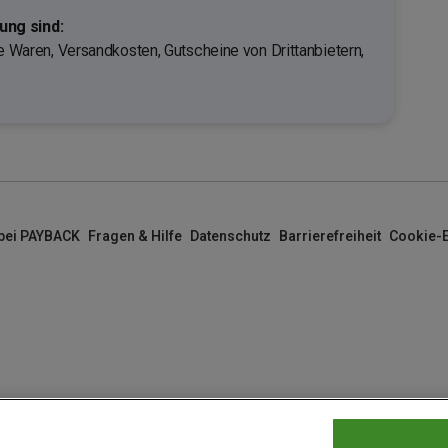
ng sind:
te Waren, Versandkosten, Gutscheine von Drittanbietern,
 bei PAYBACK
Fragen & Hilfe
Datenschutz
Barrierefreiheit
Cookie-E