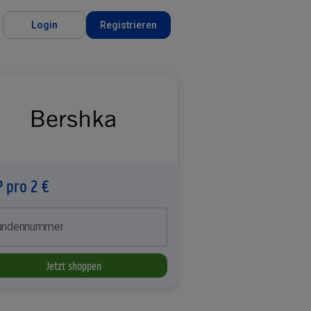
Login
Registrieren
P pro 2 €
undennummer
Jetzt shoppen