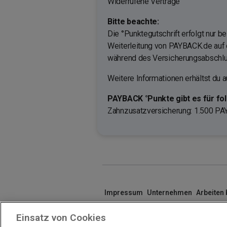
Widerrufene Verträge
Bitte beachte:
Die °Punktegutschrift erfolgt nur b
Weiterleitung von PAYBACK.de auf d
während des Versicherungsabschlu
Weitere Informationen erhältst du a
PAYBACK °Punkte gibt es für fo
Zahnzusatzversicherung
: 1.500 P
Impressum
Unternehmen
Arbeiten
Einsatz von Cookies