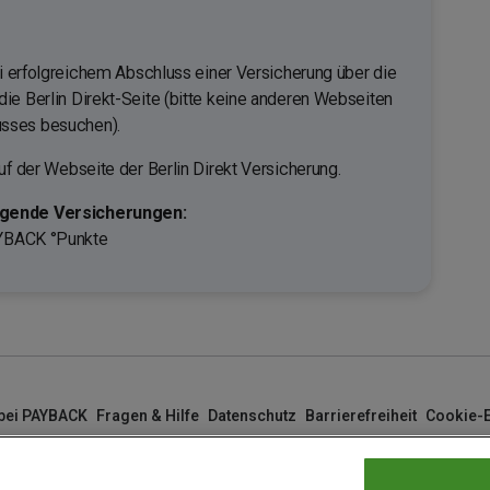
ei erfolgreichem Abschluss einer Versicherung über die
ie Berlin Direkt-Seite (bitte keine anderen Webseiten
sses besuchen).
uf der Webseite der Berlin Direkt Versicherung.
lgende Versicherungen:
AYBACK °Punkte
 bei PAYBACK
Fragen & Hilfe
Datenschutz
Barrierefreiheit
Cookie-E