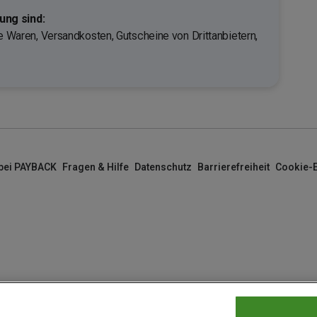
ng sind:
te Waren, Versandkosten, Gutscheine von Drittanbietern,
 bei PAYBACK
Fragen & Hilfe
Datenschutz
Barrierefreiheit
Cookie-E