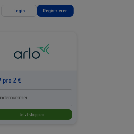
Login
Registrieren
P pro 2 €
undennummer
Jetzt shoppen