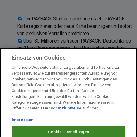
Der PAYBACK Start ist denkbar einfach: PAYBACK
Karte registrieren oder neue Karte beantragen und sofort
von exklusiven Vorteilen profitieren.
Über 30 Millionen vertrauen PAYBACK, Deutschlands
größtem Bonusprogramm. Jetzt kostenlos anmelden
und PAYBACK Karte aktivieren!
Einsatz von Cookies
Sofort nach der Anmeldung °punkten und sparen bei
Um unsere Webseite optimal zu gestalten und fortlaufend zu
Aral · dm-drogerie markt · EDEKA · Netto · C&A ·
verbessern, sowie zur interessengerechten Ausspielung von
Fressnapf und rund 700 weiteren Partnern.
Inhalten, verwenden wir sog. Cookies. Durch Bestätigen des
Buttons "Alle Cookies akzeptieren" wird dem Einsatz von
Cookies zugestimmt. Über den Button "Cookie-
Einstellungen" kann ausgewählt werden, welche Cookie-
Kategorien zugelassen sind. Weitere Informationen sind in
Impressum
Ziffer 4 unserer
Datenschutzhinweise
zu finden.
Unternehmen
Arbeiten bei PAYBACK
Impressum
Fragen & Hilfe
Cookie-Einstellungen
Datenschutz