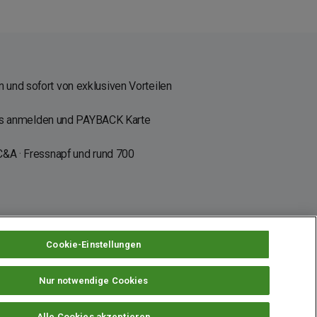
 und sofort von exklusiven Vorteilen
os anmelden und PAYBACK Karte
C&A · Fressnapf und rund 700
Cookie-Einstellungen
Nur notwendige Cookies
instellungen
Alle Cookies akzeptieren