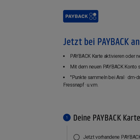
Jetzt bei PAYBACK a
PAYBACK Karte aktivieren oder ne
Mit dem neuen PAYBACK Konto so
°Punkte sammeln bei Aral · dm-dr
Fressnapf · u.v.m.
Deine PAYBACK Kart
1
Jetzt vorhandene PAYBACK 