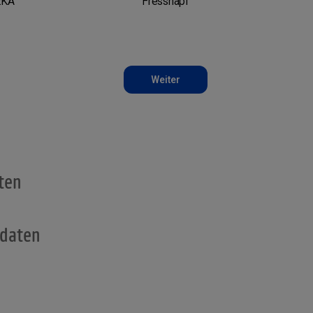
EKA
Fressnapf
Weiter
e
ten
sdaten