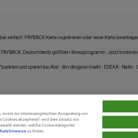
ar einfach: PAYBACK Karte registrieren oder neue Karte beantragen
en PAYBACK, Deutschlands größtem Bonusprogramm. Jetzt kostenl
punkten und sparen bei Aral · dm-drogerie markt · EDEKA · Netto · 
n, sowie zur interessengerechten Ausspielung von
le Cookies akzeptieren" wird dem Einsatz von
 bei PAYBACK
Fragen & Hilfe
Datenschutz
Barrierefreiheit
Cookie-E
gewählt werden, welche Cookie-Kategorien
hutzhinweise
zu finden.