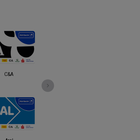
C&A
Netto