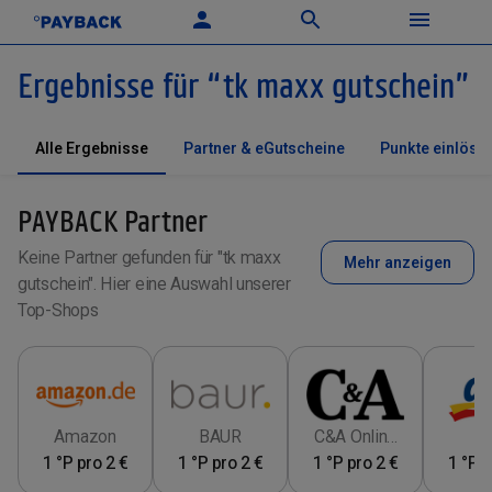
Ergebnisse für
“
tk maxx gutschein
”
Alle Ergebnisse
Partner & eGutscheine
Punkte einlöse
PAYBACK Partner
Keine Partner gefunden für "tk maxx
Mehr anzeigen
gutschein". Hier eine Auswahl unserer
Top-Shops
Amazon
BAUR
C&A Online
d
1 °P pro 2 €
1 °P pro 2 €
1 °P pro 2 €
Shop
1 °P p