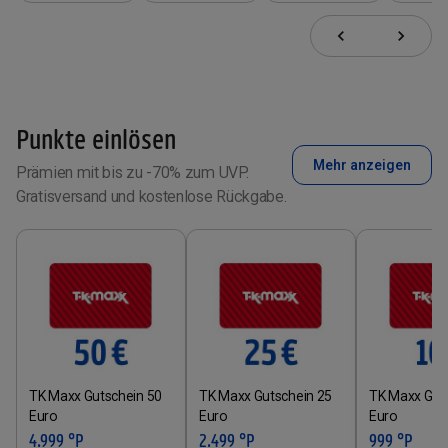
Punkte einlösen
Mehr anzeigen
Prämien mit bis zu -70% zum UVP.
Gratisversand und kostenlose Rückgabe.
TK Maxx Gutschein 50
TK Maxx Gutschein 25
TK Maxx Gut
Euro
Euro
Euro
4.999 °P
2.499 °P
999 °P