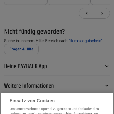
Nicht fündig geworden?
Suche in unserem Hilfe-Bereich nach:
“
tk maxx gutschein
”
Fragen & Hilfe
Deine PAYBACK App
Weitere Informationen
Einsatz von Cookies
Services
Um unsere Webseite optimal zu gestalten und fortlaufend zu
verbessern, sowie zur interessengerechten Ausspielung von