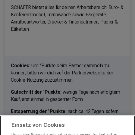
SCHÄFER bietet alles für deinen Arbeitsbereich: Büro- &
Konferenzmöbel, Trennwände sowie Faxgeräte,
Anrufbeantworter, Drucker & Tintenpatronen, Papier &
Etiketten.
Cookies:
Um °Punkte beim Partner sammeln zu
können, bitten wir dich auf der Partnerwebseite der
Cookie-Nutzung zuzustimmen.
Gutschrift der °Punkte:
wenige Tage nach erfolgtem
Kauf, erst einmal in gesperrter Form
Entsperrung der °Punkte:
nach ca. 42 Tagen, sofern
du nicht von deinem Umtauschrecht Gebrauch machst.
Einsatz von Cookies
Ausgenommen von der Bepunktung sind:
Um unsere Webseite optimal zu gestalten und fortlaufend zu