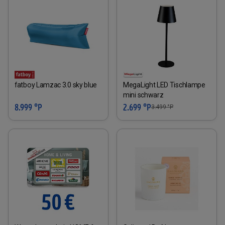
fatboy Lamzac 3.0 sky blue
MegaLight LED Tischlampe
mini schwarz
8.999 °P
2.699 °P
3.499
°P