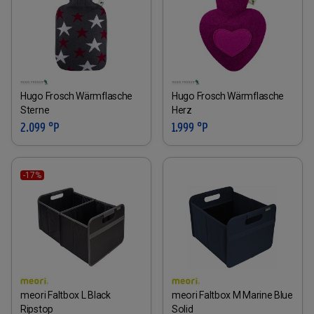
Hugo Frosch Wärmflasche
Hugo Frosch Wärmflasche
Sterne
Herz
2.099 °P
1.999 °P
-17%
meori Faltbox L Black
meori Faltbox M Marine Blue
Ripstop
Solid