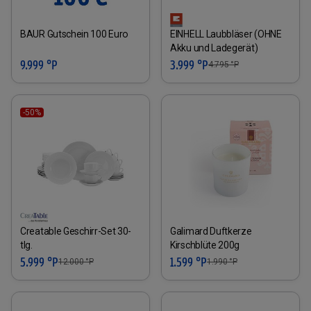
BAUR Gutschein 100 Euro
EINHELL Laubbläser (OHNE
Akku und Ladegerät)
9.999 °P
3.999 °P
4.795
°P
-50%
Creatable Geschirr-Set 30-
Galimard Duftkerze
tlg.
Kirschblüte 200g
5.999 °P
1.599 °P
12.000
°P
1.990
°P