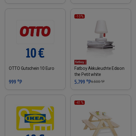
-10%
OTTO Gutschein 10 Euro
Fatboy Akkuleuchte Edison
the Petit white
999 °P
5.799 °P
6.500
°P
-41%