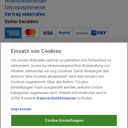
Widerrufsbelehrungen
Entsorgungshinweise
Vertrag widerrufen
Sicher bezahlen
Einsatz von Cookies
Verkauf und Versand
Um unsere Webseite optimal zu gestalten und fortlaufend zu
Kostenloser Versand:
verbessern, sowie zur interessengerechten Ausspielung von
Inhalten, verwenden wir sog. Cookies. Durch Bestätigen des
Verkauf und Versand durch:
Buttons "Alle Cookies akzeptieren" wird dem Einsatz von
Verkauf Gutscheine durch:
Cookies zugestimmt. Über den Button "Cookie-
Einstellungen" kann ausgewählt werden, welche Cookie-
Sicher einkaufen
Kategorien zugelassen sind. Weitere Informationen sind in
Ziffer 4 unserer
Datenschutzhinweise
zu finden.
Alle Preise inkl. MwSt.
Impressum
Prämien Impressum
Fragen & Hilfe
Cookie-Einstellungen
Prämien Datenschutz