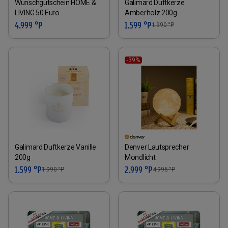
Wunschgutschein HOME &
Galimard Duftkerze
LIVING 50 Euro
Amberholz 200g
4.999 °P
1.599 °P
1.990
°P
-39%
Galimard Duftkerze Vanille
Denver Lautsprecher
200g
Mondlicht
1.599 °P
2.999 °P
1.990
°P
4.995
°P