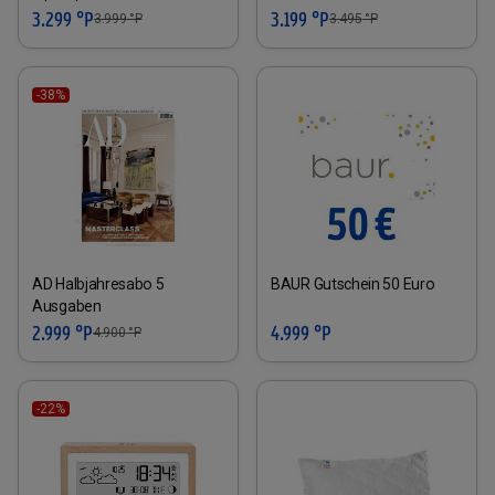
3.299 °P
3.199 °P
3.999
°P
3.495
°P
-38%
AD Halbjahresabo 5
BAUR Gutschein 50 Euro
Ausgaben
2.999 °P
4.999 °P
4.900
°P
-22%