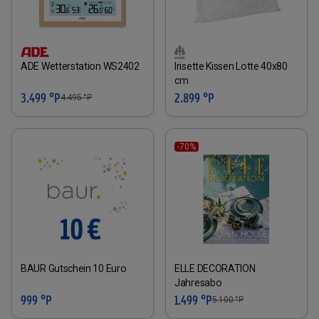
ADE Wetterstation WS2402
Irisette Kissen Lotte 40x80
cm
3.499 °P
2.899 °P
4.495
°P
-70%
BAUR Gutschein 10 Euro
ELLE DECORATION
Jahresabo
999 °P
1.499 °P
5.100
°P