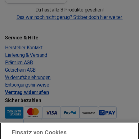
Du hast alle 3 Produkte gesehen!
Das war noch nicht genug? Stöber doch hier weiter.
Service & Hilfe
Hersteller Kontakt
Lieferung & Versand
Prämien AGB
Gutschein AGB
Widerrufsbelehrungen
Entsorgungshinweise
Vertrag widerrufen
Sicher bezahlen
Einsatz von Cookies
Verkauf und Versand