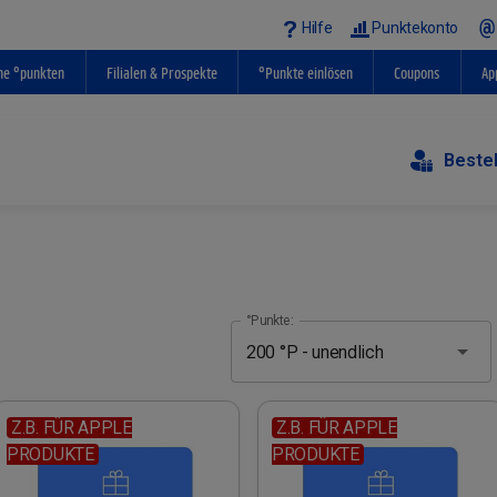
Hilfe
Punktekonto
ne °punkten
Filialen & Prospekte
°Punkte einlösen
Coupons
Ap
Beste
°Punkte:
Z.B. FÜR APPLE
Z.B. FÜR APPLE
PRODUKTE
PRODUKTE