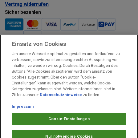
Vertrag widerrufen
Sicher bezahlen
Einsatz von Cookies
Verkauf und Versand
Um unsere Webseite optimal zu gestalten und fortlaufend zu
Kostenloser Versand:
verbessern, sowie zur interessengerechten Ausspielung von
Inhalten, verwenden wir sog. Cookies. Durch Bestätigen des
Verkauf und Versand durch:
Buttons "Alle Cookies akzeptieren" wird dem Einsatz von
Verkauf Gutscheine durch:
Cookies zugestimmt. Über den Button "Cookie-
Einstellungen" kann ausgewählt werden, welche Cookie-
Sicher einkaufen
Kategorien zugelassen sind. Weitere Informationen sind in
Ziffer 4 unserer
Datenschutzhinweise
zu finden.
Alle Preise inkl. MwSt.
Impressum
Prämien Impressum
Fragen & Hilfe
Cookie-Einstellungen
Prämien Datenschutz
Barrierefreiheit
Nur notwendige Cookies