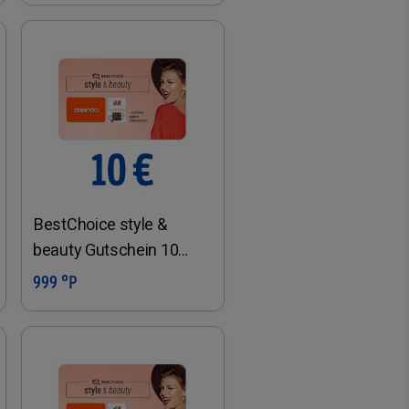
BestChoice style &
beauty Gutschein 10
Euro
999 °P
In den Warenkorb