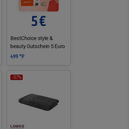
BestChoice style &
beauty Gutschein 5 Euro
499 °P
In den Warenkorb
-37%