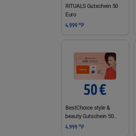
RITUALS Gutschein 50
Euro
4.999 °P
In den Warenkorb
BestChoice style &
beauty Gutschein 50
Euro
4.999 °P
In den Warenkorb