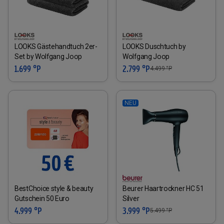
LOOKS Gästehandtuch 2er-
LOOKS Duschtuch by
Set by Wolfgang Joop
Wolfgang Joop
1.699 °P
2.799 °P
4.499
°P
NEU
BestChoice style & beauty
Beurer Haartrockner HC 51
Gutschein 50 Euro
Silver
4.999 °P
3.999 °P
5.499
°P