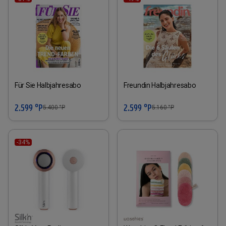
Für Sie Halbjahresabo
Freundin Halbjahresabo
2.599 °P
2.599 °P
5.400
°P
5.160
°P
-34%