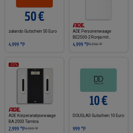
zalando Gutschein 50 Euro
ADE Personenwaage
BE2500-2 Ronja mit
externem Display
4.999 °P
4.999 °P
5.995
°P
-25%
ADE Körperanalysewaage
DOUGLAS Gutschein 10 Euro
BA 2003 Tamina
2.999 °P
999 °P
3.999
°P