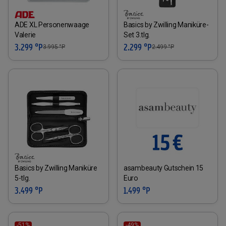
ADE XL Personenwaage
Basics by Zwilling Maniküre-
Valerie
Set 3.tlg.
3.299 °P
2.299 °P
3.995
°P
2.499
°P
Basics by Zwilling Maniküre
asambeauty Gutschein 15
5-tlg.
Euro
3.499 °P
1.499 °P
-51%
-49%