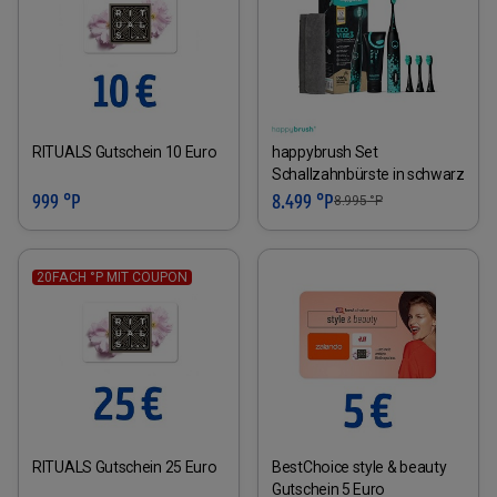
RITUALS Gutschein 10 Euro
happybrush Set
Schallzahnbürste in schwarz
999 °P
8.499 °P
8.995
°P
20FACH °P MIT COUPON
RITUALS Gutschein 25 Euro
BestChoice style & beauty
Gutschein 5 Euro