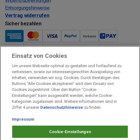
Widerrufsbelehrungen
Entsorgungshinweise
Vertrag widerrufen
Sicher bezahlen
Einsatz von Cookies
Verkauf und Versand
Um unsere Webseite optimal zu gestalten und fortlaufend zu
Kostenloser Versand:
verbessern, sowie zur interessengerechten Ausspielung von
Inhalten, verwenden wir sog. Cookies. Durch Bestätigen des
Verkauf und Versand durch:
Buttons "Alle Cookies akzeptieren" wird dem Einsatz von
Verkauf Gutscheine durch:
Cookies zugestimmt. Über den Button "Cookie-
Einstellungen" kann ausgewählt werden, welche Cookie-
Sicher einkaufen
Kategorien zugelassen sind. Weitere Informationen sind in
Ziffer 4 unserer
Datenschutzhinweise
zu finden.
Alle Preise inkl. MwSt.
Impressum
Prämien Impressum
Fragen & Hilfe
Cookie-Einstellungen
Prämien Datenschutz