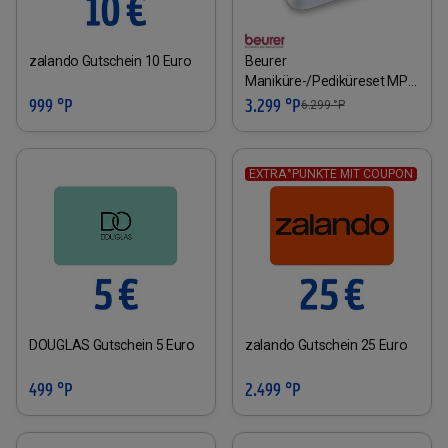
zalando Gutschein 10 Euro
Beurer
Maniküre-/Pediküreset MP
41
999 °P
3.299 °P
6.299
°P
EXTRA°PUNKTE MIT COUPON
DOUGLAS Gutschein 5 Euro
zalando Gutschein 25 Euro
499 °P
2.499 °P