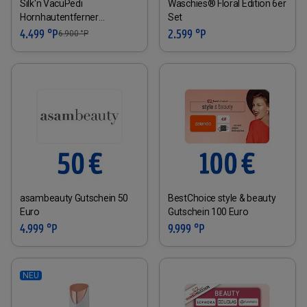
Silk'n VacuPedi
Waschies® Floral Edition 6er
Hornhautentferner
Set
(Rosegold)
4.499 °P
2.599 °P
6.900
°P
asambeauty Gutschein 50
BestChoice style & beauty
Euro
Gutschein 100 Euro
4.999 °P
9.999 °P
NEU