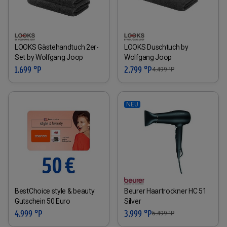
LOOKS Gästehandtuch 2er-
LOOKS Duschtuch by
Set by Wolfgang Joop
Wolfgang Joop
1.699 °P
2.799 °P
4.499
°P
NEU
BestChoice style & beauty
Beurer Haartrockner HC 51
Gutschein 50 Euro
Silver
4.999 °P
3.999 °P
5.499
°P