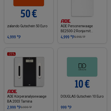
zalando Gutschein 50 Euro
ADE Personenwaage
BE2500-2 Ronja mit
externem Display
4.999 °P
4.999 °P
5.995
°P
-25%
ADE Körperanalysewaage
DOUGLAS Gutschein 10 Euro
BA 2003 Tamina
2.999 °P
999 °P
3.999
°P