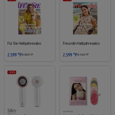
Für Sie Halbjahresabo
Freundin Halbjahresabo
2.599 °P
2.599 °P
5.400
°P
5.160
°P
-34%