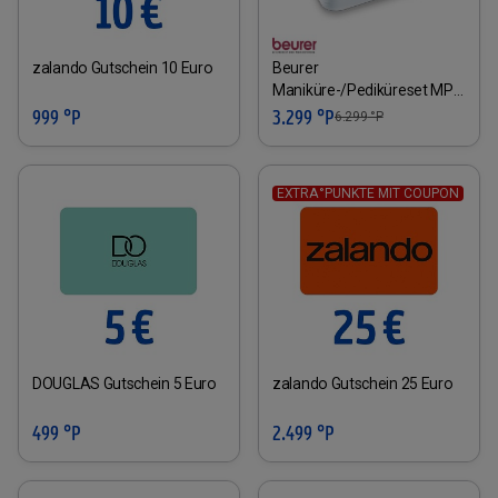
zalando Gutschein 10 Euro
Beurer
Maniküre-/Pediküreset MP
41
999 °P
3.299 °P
6.299
°P
EXTRA°PUNKTE MIT COUPON
DOUGLAS Gutschein 5 Euro
zalando Gutschein 25 Euro
499 °P
2.499 °P