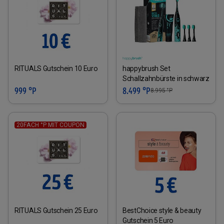
RITUALS Gutschein 10 Euro
happybrush Set
Schallzahnbürste in schwarz
999 °P
8.499 °P
8.995
°P
20FACH °P MIT COUPON
RITUALS Gutschein 25 Euro
BestChoice style & beauty
Gutschein 5 Euro