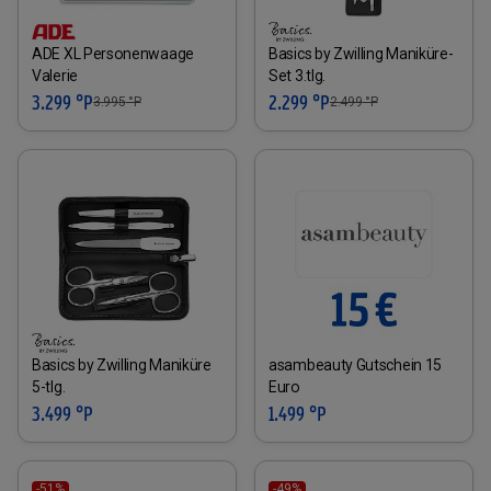
ADE XL Personenwaage
Basics by Zwilling Maniküre-
Valerie
Set 3.tlg.
3.299 °P
2.299 °P
3.995
°P
2.499
°P
Basics by Zwilling Maniküre
asambeauty Gutschein 15
5-tlg.
Euro
3.499 °P
1.499 °P
-51%
-49%