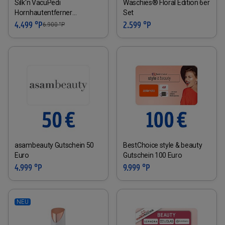
Silk'n VacuPedi
Waschies® Floral Edition 6er
Hornhautentferner
Set
(Rosegold)
4.499 °P
2.599 °P
6.900
°P
asambeauty Gutschein 50
BestChoice style & beauty
Euro
Gutschein 100 Euro
4.999 °P
9.999 °P
NEU