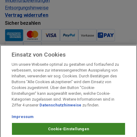
Widerrufsbelehrungen
Entsorgungshinweise
Vertrag widerrufen
Sicher bezahlen
Einsatz von Cookies
Verkauf und Versand
Um unsere Webseite optimal zu gestalten und fortlaufend zu
Kostenloser Versand:
verbessern, sowie zur interessengerechten Ausspielung von
Inhalten, verwenden wir sog. Cookies. Durch Bestätigen des
Verkauf und Versand durch:
Buttons "Alle Cookies akzeptieren" wird dem Einsatz von
Verkauf Gutscheine durch:
Cookies zugestimmt. Über den Button "Cookie-
Einstellungen" kann ausgewählt werden, welche Cookie-
Sicher einkaufen
Kategorien zugelassen sind. Weitere Informationen sind in
Ziffer 4 unserer
Datenschutzhinweise
zu finden.
Alle Preise inkl. MwSt.
Impressum
Prämien Impressum
Fragen & Hilfe
Cookie-Einstellungen
Prämien Datenschutz