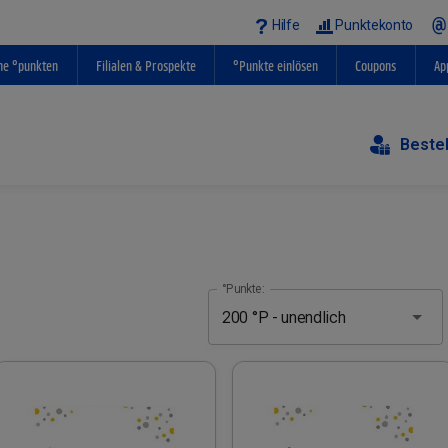
Hilfe
Punktekonto
ne °punkten
Filialen & Prospekte
°Punkte einlösen
Coupons
Ap
Beste
°Punkte: