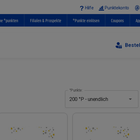
Hilfe
Punktekonto
ne °punkten
Filialen & Prospekte
°Punkte einlösen
Coupons
Ap
Beste
°Punkte: