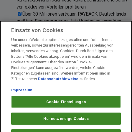
von exklusiven Vorteilen profitieren.
Über 30 Millionen vertrauen PAYBACK, Deutschlands
größtem Bonusprogramm. Jetzt kostenlos anmelden
und PAYBACK Karte aktivieren!
Einsatz von Cookies
Sofort nach der Anmeldung °punkten und sparen bei
Um unsere Webseite optimal zu gestalten und fortlaufend zu
Aral · dm-drogerie markt · EDEKA · Netto · C&A ·
verbessern, sowie zur interessengerechten Ausspielung von
Fressnapf und rund 700 weiteren Partnern.
Inhalten, verwenden wir sog. Cookies. Durch Bestätigen des
Buttons "Alle Cookies akzeptieren" wird dem Einsatz von
Cookies zugestimmt. Über den Button "Cookie-
Einstellungen" kann ausgewählt werden, welche Cookie-
Kategorien zugelassen sind. Weitere Informationen sind in
Impressum
Ziffer 4 unserer
Datenschutzhinweise
zu finden.
Unternehmen
Arbeiten bei PAYBACK
Impressum
Fragen & Hilfe
Cookie-Einstellungen
Datenschutz
Barrierefreiheit
Nur notwendige Cookies
Cookie-Einstellungen